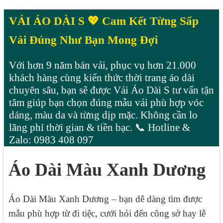
VẢI ÁO DÀI S 💖 Cam Kết Từng Sấp
Vải Đúng Như Bạn Mong Đợi
Với hơn 9 năm bán vải, phục vụ hơn 21.000
khách hàng cùng kiến thức thời trang áo dài
chuyên sâu, bạn sẽ được Vải Áo Dài S tư vấn tận
tâm giúp bạn chọn đúng mẫu vải phù hợp vóc
dáng, màu da và từng dịp mặc. Không cần lo
lãng phí thời gian & tiền bạc. 📞 Hotline &
Zalo: 0983 408 097
Áo Dài Màu Xanh Dương
Áo Dài Màu Xanh Dương – bạn dễ dàng tìm được
mẫu phù hợp từ đi tiệc, cưới hỏi đến công sở hay lễ