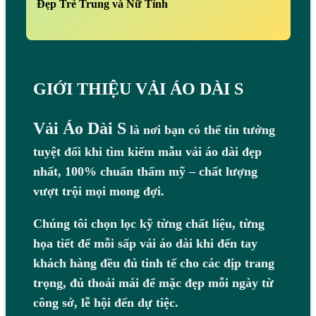
Đẹp Trẻ Trung và Nữ Tính
GIỚI THIỆU VẢI ÁO DÀI S
Vải Áo Dài S
là nơi bạn có thể tin tưởng
tuyệt đối khi tìm kiếm mẫu vải áo dài đẹp
nhất, 100% chuẩn thẩm mỹ – chất lượng
vượt trội mọi mong đợi.
Chúng tôi chọn lọc kỹ từng chất liệu, từng
họa tiết để mỗi sấp vải áo dài khi đến tay
khách hàng đều đủ tinh tế cho các dịp trang
trọng, đủ thoải mái để mặc đẹp mỗi ngày từ
công sở, lễ hội đến dự tiệc.