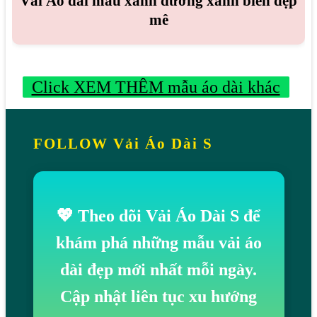
Vải Áo dài màu xanh dương xanh biển đẹp
mê
Click XEM THÊM mẫu áo dài khác
FOLLOW Vải Áo Dài S
💖 Theo dõi Vải Áo Dài S để
khám phá những mẫu vải áo
dài đẹp mới nhất mỗi ngày.
Cập nhật liên tục xu hướng