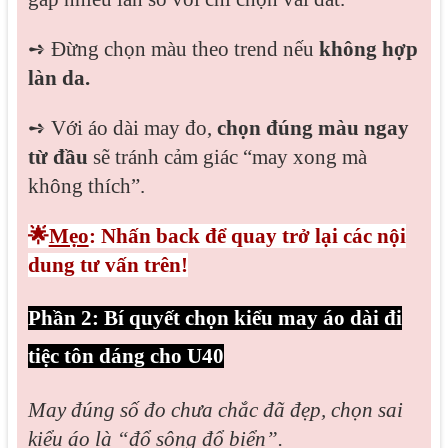
➺
Đừng chọn màu theo trend nếu
không hợp
làn da.
➺
Với áo dài may đo,
chọn đúng màu ngay
từ đầu
sẽ tránh cảm giác “may xong mà
không thích”.
🌟
Mẹo
: Nhấn back để quay trở lại các nội
dung tư vấn trên!
Phần 2: Bí quyết chọn kiểu may áo dài đi
tiệc tôn dáng cho U40
May đúng số đo chưa chắc đã đẹp, chọn sai
kiểu áo là “đổ sông đổ biển”.