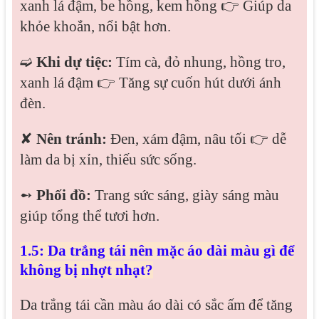
xanh lá đậm, be hồng, kem hồng 👉 Giúp da
khỏe khoắn, nổi bật hơn.
➫
Khi dự tiệc:
Tím cà, đỏ nhung, hồng tro,
xanh lá đậm 👉 Tăng sự cuốn hút dưới ánh
đèn.
✘
Nên tránh:
Đen, xám đậm, nâu tối 👉 dễ
làm da bị xỉn, thiếu sức sống.
➻
Phối đồ:
Trang sức sáng, giày sáng màu
giúp tổng thể tươi hơn.
1.5: Da trắng tái nên mặc áo dài màu gì để
không bị nhợt nhạt?
Da trắng tái cần màu áo dài có sắc ấm để tăng