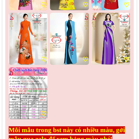
♡
♡
♡
♡
♡
♡
♡
Mỗi mẫu trong bst này có nhiều màu, gởi