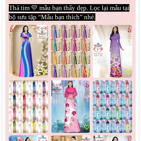
Thả tim 💛 mẫu bạn thấy đẹp. Lọc lại mẫu tại
bộ sưu tập “Mẫu bạn thích” nhé.
♡
♡
♡
♡
♡
♡