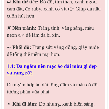
➫
Khi dự tiệc:
Đỏ đô, tím than, xanh ngọc,
cam đất, đỏ ruby, xanh cổ vịt 👉 Giúp da nâu
cuốn hút hơn.
✘
Nên tránh:
Trắng tinh, vàng sáng, màu
neon 👉 dễ làm da bị xỉn.
➻
Phối đồ:
Trang sức vàng đồng, giày nude
để tổng thể mềm mại hơn.
1.4: Da ngăm nên mặc áo dài màu gì đẹp
và rạng rỡ?
Da ngăm hợp áo dài tông đậm và màu có độ
tương phản vừa phải.
➣
Khi đi làm:
Đỏ nhung, xanh biển sáng,