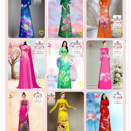
♡
♡
♡
♡
♡
♡