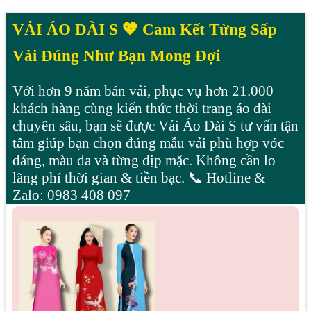
VẢI ÁO DÀI S 💖 Cam Kết Từng Sấp
Vải Đúng Như Bạn Mong Đợi
Với hơn 9 năm bán vải, phục vụ hơn 21.000
khách hàng cùng kiến thức thời trang áo dài
chuyên sâu, bạn sẽ được Vải Áo Dài S tư vấn tận
tâm giúp bạn chọn đúng mẫu vải phù hợp vóc
dáng, màu da và từng dịp mặc. Không cần lo
lãng phí thời gian & tiền bạc. 📞 Hotline &
Zalo: 0983 408 097