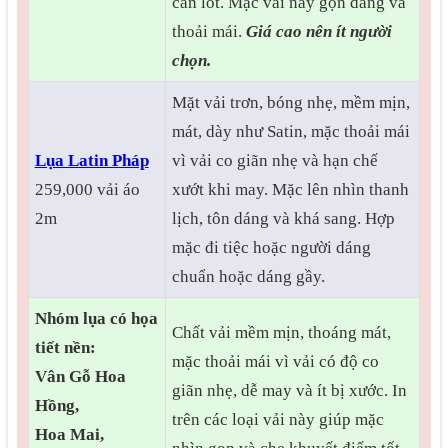
cần lót. Mặc vải này gọn dáng và
thoải mái.
Giá cao nên ít người
chọn.
Mặt vải trơn, bóng nhẹ, mềm mịn,
mát, dày như Satin, mặc thoải mái
Lụa Latin Pháp
vì vải co giãn nhẹ và hạn chế
259,000 vải áo
xướt khi may. Mặc lên nhìn thanh
2m
lịch, tôn dáng và khá sang. Hợp
mặc đi tiệc hoặc người dáng
chuẩn hoặc dáng gầy.
Nhóm lụa có họa
Chất vải mềm mịn, thoáng mát,
tiết nền:
mặc thoải mái vì vải có độ co
Vân Gỗ Hoa
giãn nhẹ, dễ may và ít bị xước. In
Hồng,
trên các loại vải này giúp mặc
Hoa Mai,