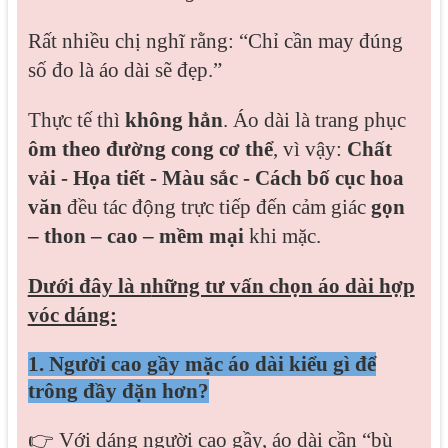
Rất nhiều chị nghĩ rằng: “Chỉ cần may đúng
số đo là áo dài sẽ đẹp.”
Thực tế thì
không hẳn
.
Áo dài là trang phục
ôm theo đường cong cơ thể
, vì vậy:
Chất
vải -
Họa tiết -
Màu sắc -
Cách bố cục hoa
văn
đều tác động trực tiếp đến cảm giác
gọn
– thon – cao – mềm mại
khi mặc.
Dưới đây là n
hững tư vấn chọn áo dài hợp
vóc dáng:
1. Người cao gầy mặc áo dài kiểu gì để
trông đầy đặn hơn?
👉 Với dáng người cao gầy, áo dài cần “bù