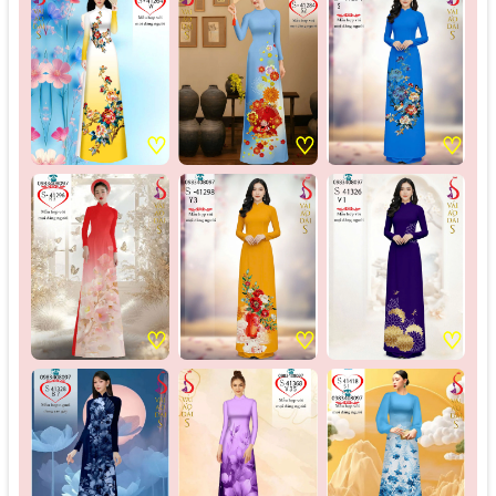
♡
♡
♡
♡
♡
♡