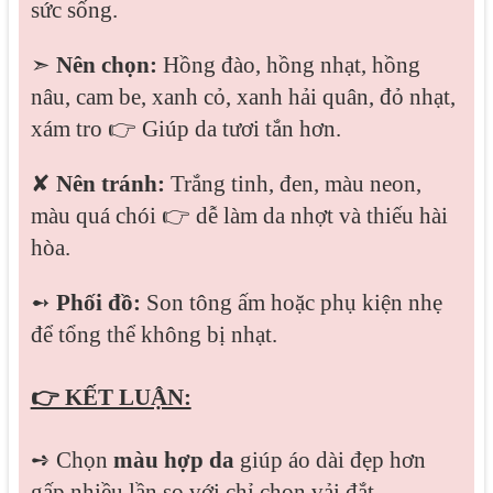
sức sống.
➣
Nên chọn:
Hồng đào, hồng nhạt, hồng
nâu, cam be, xanh cỏ, xanh hải quân, đỏ nhạt,
xám tro
👉
Giúp da tươi tắn hơn.
✘
Nên tránh:
Trắng tinh, đen, màu neon,
màu quá chói
👉
dễ làm da nhợt và thiếu hài
hòa.
➻
Phối đồ:
Son tông ấm hoặc phụ kiện nhẹ
để tổng thể không bị nhạt.
👉 KẾT LUẬN:
➺ Chọn
màu hợp da
giúp áo dài đẹp hơn
gấp nhiều lần so với chỉ chọn vải đắt.