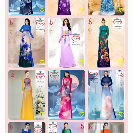
♡
♡
♡
♡
♡
♡
♡
♡
♡