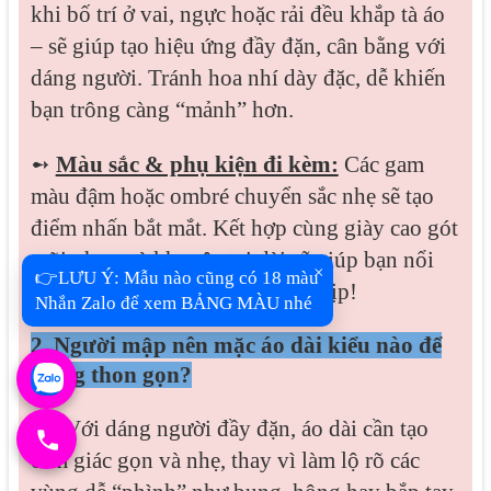
khi bố trí ở vai, ngực hoặc rải đều khắp tà áo
– sẽ giúp tạo hiệu ứng đầy đặn, cân bằng với
dáng người. Tránh hoa nhí dày đặc, dễ khiến
bạn trông càng “mảnh” hơn.
➻
Màu sắc & phụ kiện đi kèm:
Các gam
màu đậm hoặc ombré chuyển sắc nhẹ sẽ tạo
điểm nhấn bắt mắt. Kết hợp cùng giày cao gót
mũi nhọn và khuyên tai dài sẽ giúp bạn nổi
×
👉LƯU Ý: Mẫu nào cũng có 18 màu
bật và cuốn hút hơn trong mọi dịp!
Nhắn Zalo để xem BẢNG MÀU nhé
2. Người mập nên mặc áo dài kiểu nào để
trông thon gọn?
👉 Với dáng người đầy đặn, áo dài cần tạo
cảm giác gọn và nhẹ, thay vì làm lộ rõ các