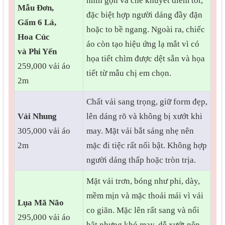
nhìn gọn và che khuyết điểm tốt,
Mẫu Đơn,
đặc biệt hợp người dáng đầy đặn
Gấm 6 Lá,
hoặc to bề ngang. Ngoài ra, chiếc
Hoa Cúc
áo còn tạo hiệu ứng lạ mắt vì có
và Phi Yến
họa tiết chìm được dệt sẵn và họa
259,000 vải áo
tiết từ mẫu chị em chọn.
2m
Chất vải sang trọng, giữ form đẹp,
Vải Nhung
lên dáng rõ và không bị xướt khi
305,000 vải áo
may. Mặt vải bắt sáng nhẹ nên
2m
mặc đi tiệc rất nổi bật. Không hợp
người dáng thấp hoặc tròn trịa.
Mặt vải trơn, bóng như phi, dày,
mềm mịn và mặc thoải mái vì vải
Lụa Mã Não
co giãn. Mặc lên rất sang và nổi
295,000 vải áo
bật nhưng khó may, dễ xướt nên