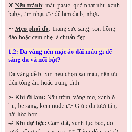
✘
Nên tránh
: màu pastel quá nhạt như xanh
baby, tím nhạt 👉 dễ làm da bị nhợt.
➻
Mẹo phối đồ
: Trang sức sáng, son hồng
đào hoặc cam nhẹ là chuẩn đẹp.
1.2: Da vàng nên mặc áo dài màu gì để
sáng da và nổi bật?
Da vàng dễ bị xỉn nếu chọn sai màu, nên ưu
tiên tông ấm hoặc trung tính.
➣
Khi đi làm:
Nâu trầm, vàng mơ, xanh ô
liu, be sáng, kem nude 👉 Giúp da tươi tắn,
hài hòa hơn
➫
Khi dự tiệc:
Cam đất, xanh lục bảo, đỏ
tươi, hồng đào, caramel 👉 Tăng độ rạng rỡ,