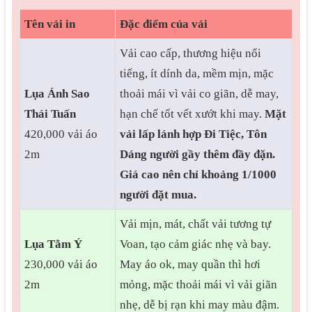
Tên vải in
Đặc điểm của vải
Vải cao cấp, thương hiệu nổi
tiếng, ít dính da, mềm mịn, mặc
Lụa Ánh Sao
thoải mái vì vải co giãn, dễ may,
Thái Tuấn
hạn chế tốt vết xướt khi may.
Mặt
420,000 vải áo
vải lấp lánh hợp Đi Tiệc, Tôn
2m
Dáng người gầy thêm đầy đặn.
Giá cao nên chỉ khoảng 1/1000
người đặt mua.
Vải mịn, mát, chất vải tương tự
Lụa Tằm Ý
Voan, tạo cảm giác nhẹ và bay.
230,000 vải áo
May áo ok, may quần thì hơi
2m
mỏng, mặc thoải mái vì vải giãn
nhẹ, dễ bị rạn khi may màu đậm.