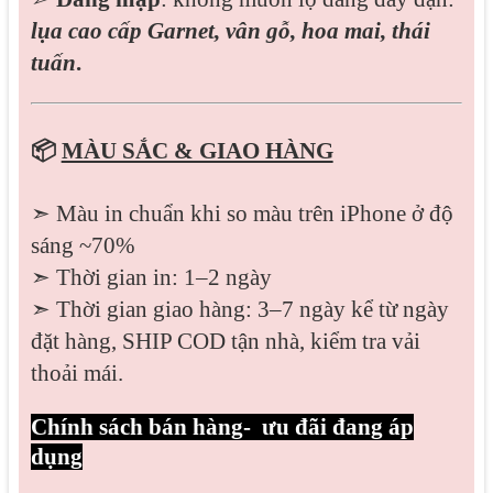
lụa cao cấp Garnet, vân gỗ, hoa mai, thái
tuấn
.
📦
MÀU SẮC & GIAO HÀNG
➣ Màu in chuẩn khi so màu trên iPhone ở độ
sáng ~70%
➣ Thời gian in: 1–2 ngày
➣ Thời gian giao hàng: 3–7 ngày kể từ ngày
đặt hàng, SHIP COD tận nhà, kiểm tra vải
thoải mái.
Chính sách bán hàng- ưu đãi đang áp
dụng