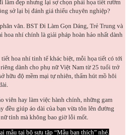
đi làm đẹp nhưng lại sợ chọn phải họa tiết rườm
công sở lại bị đánh giá thiếu chuyên nghiệp?
n phân vân. BST Đi Làm Gọn Dáng, Trẻ Trung và
ài hoa nhí chính là giải pháp hoàn hảo nhất dành
ết hoa nhí tinh tế khác biệt, mỗi họa tiết có tới
 riêng dành cho phụ nữ Việt Nam từ 25 tuổi trở
 sở hữu độ mềm mại tự nhiên, thấm hút mồ hôi
dài.
áo viên hay làm việc hành chính, những gam
ày đều giúp áo dài của bạn vừa tôn lên đường
nữ tính mà không bao giờ lỗi mốt.
ại mẫu tại bộ sưu tập “Mẫu bạn thích” nhé.