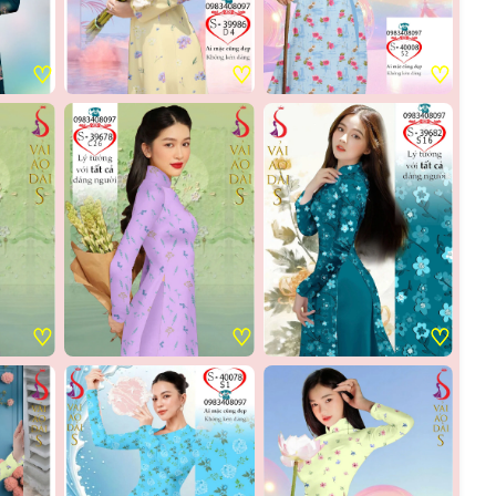
♡
♡
♡
♡
♡
♡