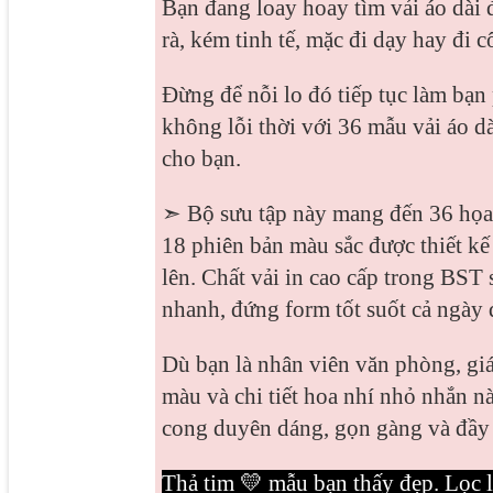
Bạn đang loay hoay tìm vải áo dài 
rà, kém tinh tế, mặc đi dạy hay đi 
Đừng để nỗi lo đó tiếp tục làm bạ
không lỗi thời với 36 mẫu vải áo d
cho bạn.
➣ Bộ sưu tập này mang đến 36 họa ti
18 phiên bản màu sắc được thiết kế
lên. Chất vải in cao cấp trong BST
nhanh, đứng form tốt suốt cả ngày 
Dù bạn là nhân viên văn phòng, gi
màu và chi tiết hoa nhí nhỏ nhắn n
cong duyên dáng, gọn gàng và đầy 
Thả tim 💛 mẫu bạn thấy đẹp. Lọc l