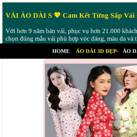
VẢI ÁO DÀI S 💖 Cam Kết Từng Sấp Vải
Với hơn 9 năm bán vải, phục vụ hơn 21.000 khách 
chọn đúng mẫu vải phù hợp vóc dáng, màu da và từ
HOME
ÁO DÀI 3D ĐẸP
ÁO D