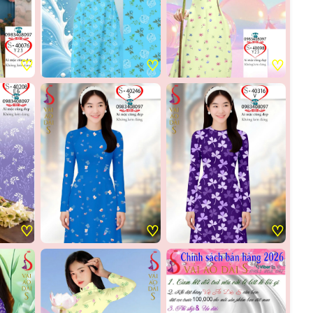
♡
♡
♡
♡
♡
♡