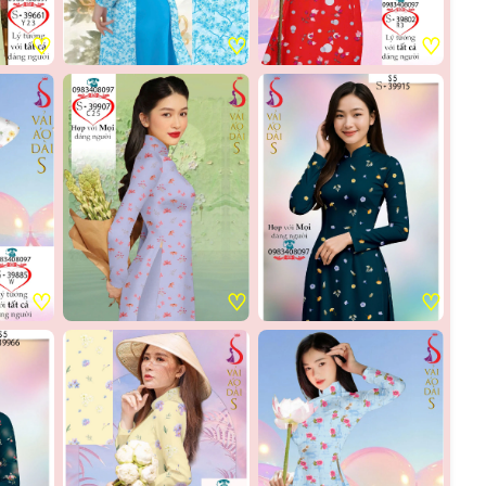
♡
♡
♡
♡
♡
♡