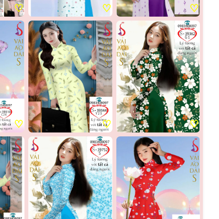
♡
♡
♡
♡
♡
♡