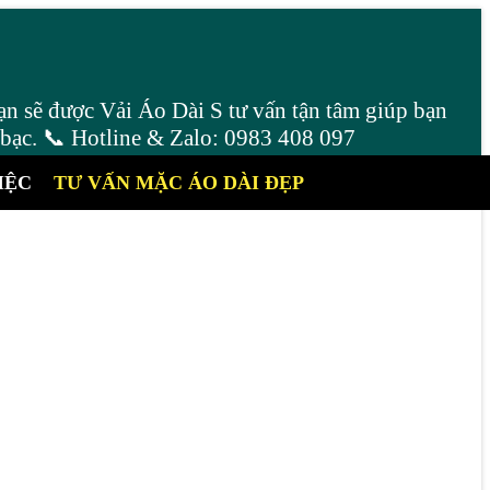
ạn sẽ được Vải Áo Dài S tư vấn tận tâm giúp bạn
 bạc. 📞 Hotline & Zalo: 0983 408 097
IỆC
TƯ VẤN MẶC ÁO DÀI ĐẸP