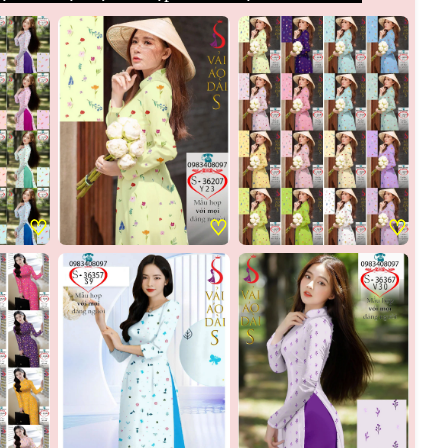
♡
♡
♡